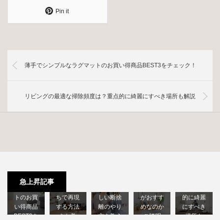
Pin it
薄手でシンプルなラグマットのお買い得商品BEST3をチェック！
リビングの最適な掃除頻度は？重点的に綺麗にすべき場所も解説
モダン風
シンプル
リビング
薄手でシ
シンプル
捨てれば
インテリ
の最適な
ンプルな
インテリ
OK…では
アにはど
掃除頻度
急上昇記事
ラグマッ
アをおう
ない！正
んな家具
は？重点
トのお買
ちで再現
しい断捨
がおすす
的に綺麗
い得商品
する方法
離のやり
めなのか
にすべき
BEST3を
をお教
方を教え
ご説明
場所も