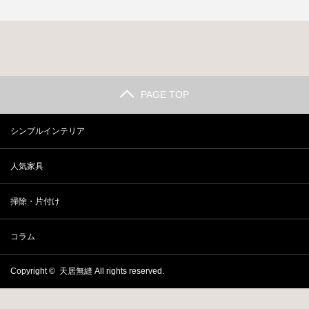
チェ…
え…
ます
し…
解…
PAGE TOP
シンプルインテリア
人気家具
掃除・片付け
コラム
Copyright ©
天居無縫
All rights reserved.