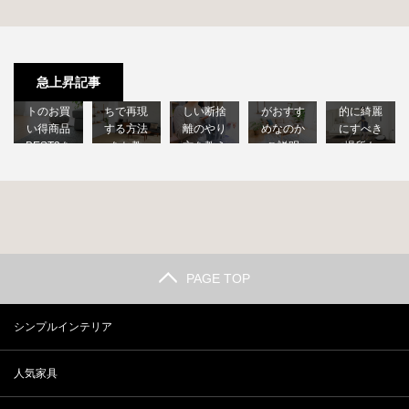
モダン風
シンプル
リビング
薄手でシ
シンプル
捨てれば
インテリ
の最適な
ンプルな
インテリ
OK…では
アにはど
掃除頻度
急上昇記事
ラグマッ
アをおう
ない！正
んな家具
は？重点
トのお買
ちで再現
しい断捨
がおすす
的に綺麗
い得商品
する方法
離のやり
めなのか
にすべき
BEST3を
をお教
方を教え
ご説明
場所も
チェ…
え…
ます
し…
解…
PAGE TOP
シンプルインテリア
人気家具