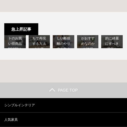
モダン風
シンプル
リビング
薄手でシ
シンプル
捨てれば
インテリ
の最適な
ンプルな
インテリ
OK…では
アにはど
掃除頻度
急上昇記事
ラグマッ
アをおう
ない！正
んな家具
は？重点
トのお買
ちで再現
しい断捨
がおすす
的に綺麗
い得商品
する方法
離のやり
めなのか
にすべき
BEST3を
をお教
方を教え
ご説明
場所も
チェ…
え…
ます
し…
解…
PAGE TOP
シンプルインテリア
人気家具